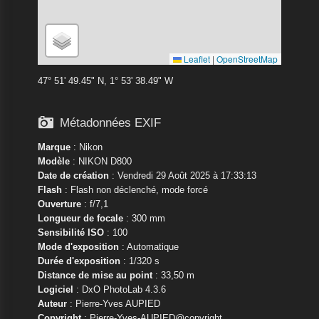
Leaflet
|
OpenStreetMap
47° 51' 49.45" N, 1° 53' 38.49" W

Métadonnées EXIF
Marque
:
Nikon
Modèle
:
NIKON D800
Date de création
: Vendredi 29 Août 2025 à 17:33:13
Flash
: Flash non déclenché, mode forcé
Ouverture
: f/7,1
Longueur de focale
: 300 mm
Sensibilité ISO
: 100
Mode d'exposition
: Automatique
Durée d'exposition
: 1/320 s
Distance de mise au point
: 33,50 m
Logiciel
: DxO PhotoLab 4.3.6
Auteur
: Pierre-Yves AUPIED
Copyright
: Pierre-Yves-AUPIED@copyright