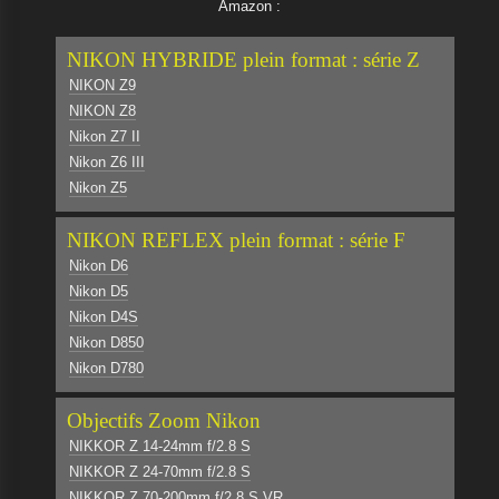
Amazon :
NIKON HYBRIDE plein format : série Z
NIKON Z9
NIKON Z8
Nikon Z7 II
Nikon Z6 III
Nikon Z5
NIKON REFLEX plein format : série F
Nikon D6
Nikon D5
Nikon D4S
Nikon D850
Nikon D780
Objectifs Zoom Nikon
NIKKOR Z 14-24mm f/2.8 S
NIKKOR Z 24-70mm f/2.8 S
NIKKOR Z 70-200mm f/2.8 S VR