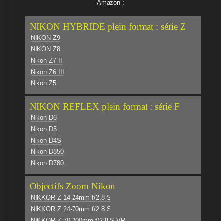
Amazon :
NIKON HYBRIDE plein format : série Z
NIKON Z9
NIKON Z8
Nikon Z7 II
Nikon Z6 III
Nikon Z5
NIKON REFLEX plein format : série F
Nikon D6
Nikon D5
Nikon D4S
Nikon D850
Nikon D780
Objectifs Zoom Nikon
NIKKOR Z 14-24mm f/2.8 S
NIKKOR Z 24-70mm f/2.8 S
NIKKOR Z 70-200mm f/2.8 S VR