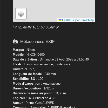
Leaflet
|
OpenStreetMap
47° 51' 49.45" N, 1° 53' 38.49" W

Métadonnées EXIF
Marque
:
Nikon
Modèle
:
NIKON D800
Date de création
: Dimanche 31 Août 2025 à 09:56:40
Flash
: Flash non déclenché, mode forcé
Ouverture
: f/7,1
Longueur de focale
: 240 mm
Sensibilité ISO
: 100
Mode d'exposition
: Automatique
Durée d'exposition
: 1/320 s
Distance de mise au point
: 33,50 m
Logiciel
: DxO PhotoLab 4.3.6
Auteur
: Pierre-Yves AUPIED
Copyright
: Pierre-Yves-AUPIED@copyright