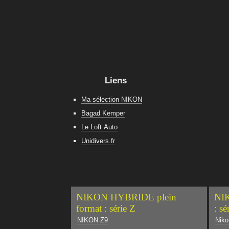
Liens
Ma sélection NIKON
Bagad Kemper
Le Loft Auto
Unidivers.fr
NIKON HYBRIDE plein
NIK
format : série Z
: sé
NIKON Z9
Niko