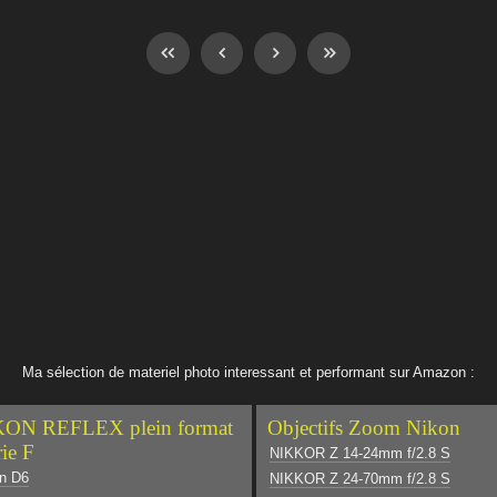
Ma sélection de materiel photo interessant et performant sur Amazon :
ON REFLEX plein format
Objectifs Zoom Nikon
rie F
NIKKOR Z 14-24mm f/2.8 S
n D6
NIKKOR Z 24-70mm f/2.8 S