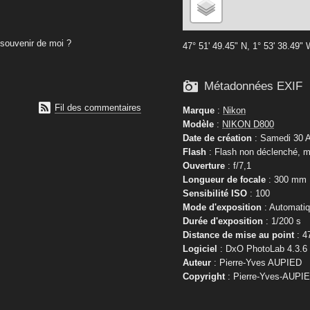
souvenir de moi ?
47° 51' 49.45" N, 1° 53' 38.49"

Métadonnées EXIF

Fil des commentaires
Marque
:
Nikon
Modèle
:
NIKON D800
Date de création
: Samedi 30 A
Flash
: Flash non déclenché, m
Ouverture
: f/7,1
Longueur de focale
: 300 mm
Sensibilité ISO
: 100
Mode d'exposition
: Automati
Durée d'exposition
: 1/200 s
Distance de mise au point
: 4
Logiciel
: DxO PhotoLab 4.3.6
Auteur
: Pierre-Yves AUPIED
Copyright
: Pierre-Yves-AUPI