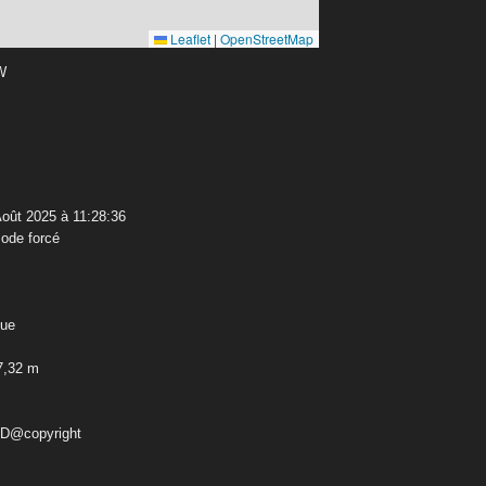
Leaflet
|
OpenStreetMap
 W
oût 2025 à 11:28:36
ode forcé
que
7,32 m
ED@copyright