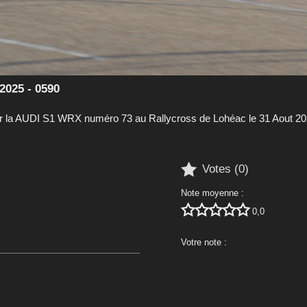
2025 - 0590
la AUDI S1 WRX numéro 73 au Rallycross de Lohéac le 31 Aout 2

Votes (
0
)
Note moyenne :





0,0
Votre note :




