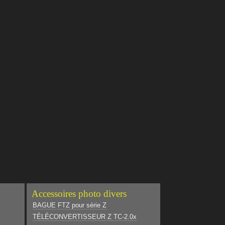
Accessoires photo divers
BAGUE FTZ pour série Z
TÉLÉCONVERTISSEUR Z TC-2.0x