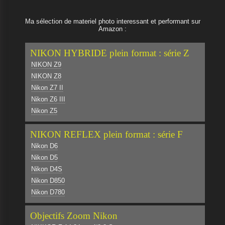
Ma sélection de materiel photo interessant et performant sur
Amazon :
NIKON HYBRIDE plein format : série Z
NIKON Z9
NIKON Z8
Nikon Z7 II
Nikon Z6 III
Nikon Z5
NIKON REFLEX plein format : série F
Nikon D6
Nikon D5
Nikon D4S
Nikon D850
Nikon D780
Objectifs Zoom Nikon