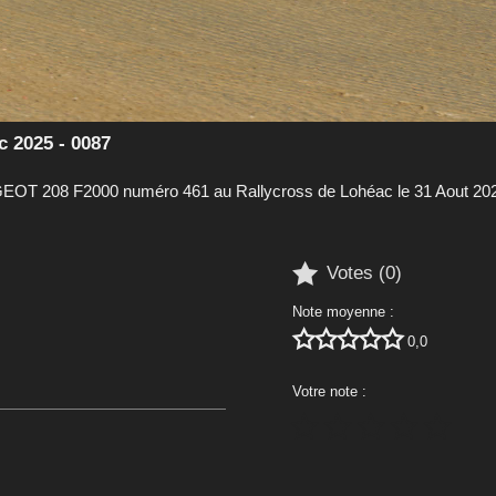
 2025 - 0087
OT 208 F2000 numéro 461 au Rallycross de Lohéac le 31 Aout 20

Votes (
0
)
Note moyenne :





0,0
Votre note :




