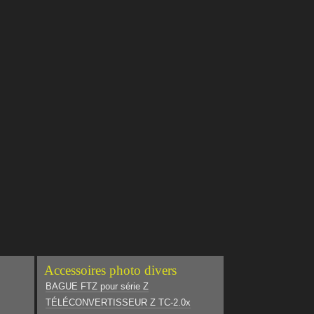
Accessoires photo divers
BAGUE FTZ pour série Z
TÉLÉCONVERTISSEUR Z TC-2.0x