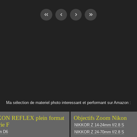
Ma sélection de materiel photo interessant et performant sur Amazon :
ON REFLEX plein format
Objectifs Zoom Nikon
rie F
NIKKOR Z 14-24mm f/2.8 S
n D6
NIKKOR Z 24-70mm f/2.8 S