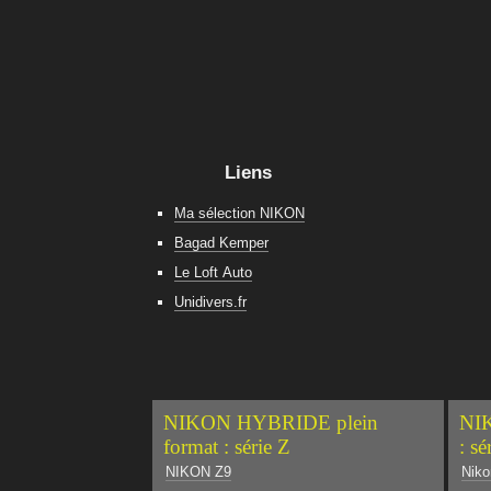
Liens
Ma sélection NIKON
Bagad Kemper
Le Loft Auto
Unidivers.fr
NIKON HYBRIDE plein
NIK
format : série Z
: sé
NIKON Z9
Niko