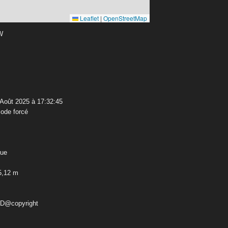
Leaflet
|
OpenStreetMap
 W
 Août 2025 à 17:32:45
ode forcé
que
5,12 m
ED@copyright