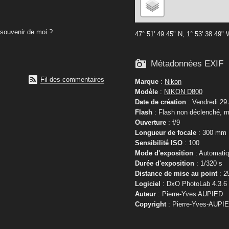
souvenir de moi ?
47° 51' 49.45" N, 1° 53' 38.49"

Métadonnées EXIF

Fil des commentaires
Marque
:
Nikon
Modèle
:
NIKON D800
Date de création
: Vendredi 29
Flash
: Flash non déclenché, m
Ouverture
: f/9
Longueur de focale
: 300 mm
Sensibilité ISO
: 100
Mode d'exposition
: Automati
Durée d'exposition
: 1/320 s
Distance de mise au point
: 2
Logiciel
: DxO PhotoLab 4.3.6
Auteur
: Pierre-Yves AUPIED
Copyright
: Pierre-Yves-AUPI