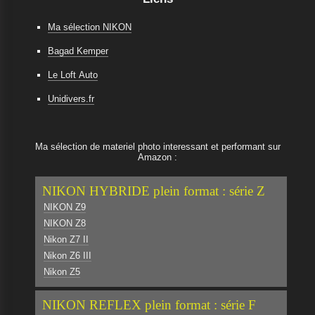
Ma sélection NIKON
Bagad Kemper
Le Loft Auto
Unidivers.fr
Ma sélection de materiel photo interessant et performant sur
Amazon :
NIKON HYBRIDE plein format : série Z
NIKON Z9
NIKON Z8
Nikon Z7 II
Nikon Z6 III
Nikon Z5
NIKON REFLEX plein format : série F