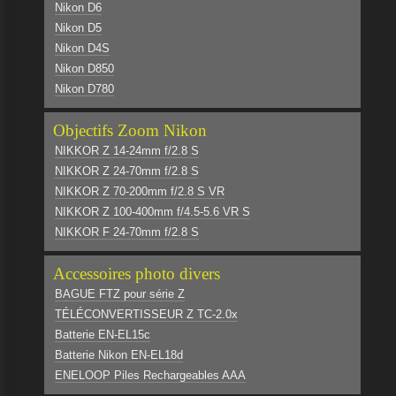
Nikon D6
Nikon D5
Nikon D4S
Nikon D850
Nikon D780
Objectifs Zoom Nikon
NIKKOR Z 14-24mm f/2.8 S
NIKKOR Z 24-70mm f/2.8 S
NIKKOR Z 70-200mm f/2.8 S VR
NIKKOR Z 100-400mm f/4.5-5.6 VR S
NIKKOR F 24-70mm f/2.8 S
Accessoires photo divers
BAGUE FTZ pour série Z
TÉLÉCONVERTISSEUR Z TC-2.0x
Batterie EN-EL15c
Batterie Nikon EN-EL18d
ENELOOP Piles Rechargeables AAA