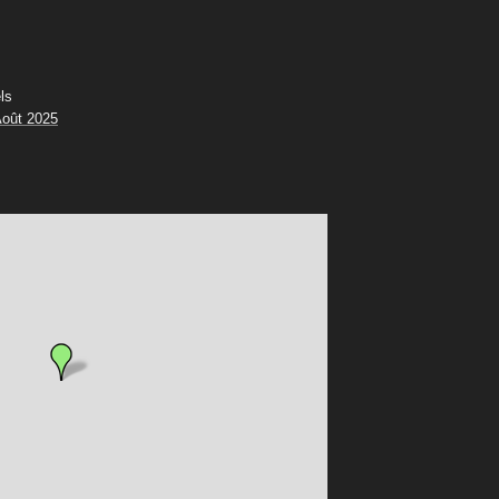
ls
oût 2025