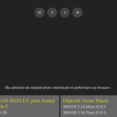
Ma sélection de materiel photo interessant et performant sur Amazon :
ON REFLEX plein format
Objectifs Zoom Nikon
rie F
NIKKOR Z 14-24mm f/2.8 S
n D6
NIKKOR Z 24-70mm f/2.8 S