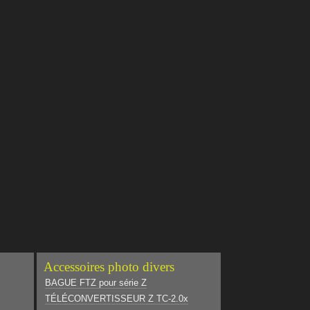
Accessoires photo divers
BAGUE FTZ pour série Z
TÉLÉCONVERTISSEUR Z TC-2.0x