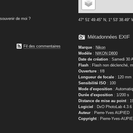
souvenir de moi ?
47° 51' 49.45" N, 1° 53' 38.49"

Métadonnées EXIF

Fil des commentaires
Marque
:
Nikon
Modèle
:
NIKON D800
Date de création
: Samedi 30 A
Flash
: Flash non déclenché, m
Ouverture
: f/8
Longueur de focale
: 120 mm
Sensibilité ISO
: 100
Mode d'exposition
: Automati
Durée d'exposition
: 1/200 s
Distance de mise au point
: 1
Logiciel
: DxO PhotoLab 4.3.6
Auteur
: Pierre-Yves AUPIED
Copyright
: Pierre-Yves-AUPI