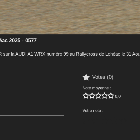
ac 2025 - 0577
ur la AUDI A1 WRX numéro 99 au Rallycross de Lohéac le 31 Aou

Votes (
0
)
Note moyenne :





0,0
Votre note :




