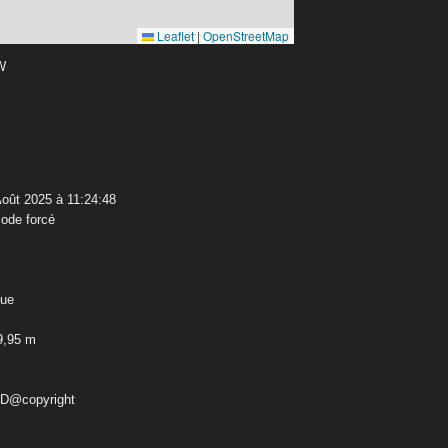
Leaflet
|
OpenStreetMap
 W
oût 2025 à 11:24:48
ode forcé
que
9,95 m
ED@copyright