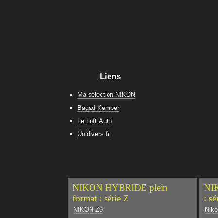
Liens
Ma sélection NIKON
Bagad Kemper
Le Loft Auto
Unidivers.fr
NIKON HYBRIDE plein
NIK
format : série Z
: sé
NIKON Z9
Niko