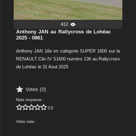
412

Anthony JAN au Rallycross de Lohéac
2025 - 0861
Anthony JAN 16e en catégorie SUPER 1600 sur la
RENAULT Clio IV S1600 numéro 136 au Rallycross
de Lohéac le 31 Aout 2025

Votes (
0
)
Note moyenne :





0,0
Votre note :




