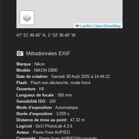
Leaflet
|
OpenStreetMap
47° 51' 49.45" N, 1° 53' 38.49" W

Métadonnées EXIF
Marque
:
Nikon
Modèle
:
NIKON D800
Date de création
: Samedi 30 Août 2025 à 14:44:21
Flash
: Flash non déclenché, mode forcé
Ouverture
: f/8
Longueur de focale
: 300 mm
Sensibilité ISO
: 100
Mode d'exposition
: Automatique
Durée d'exposition
: 1/250 s
Distance de mise au point
: 47,32 m
Logiciel
: DxO PhotoLab 4.3.6
Auteur
: Pierre-Yves AUPIED
Copyright
: Pierre-Yves-AUPIED@copyright