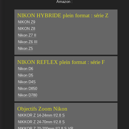
Amazon :
NIKON HYBRIDE plein format : série Z
NIKON Z9
NIKON Z8
Nikon Z7 II
Nikon Z6 III
Nikon Z5
NIKON REFLEX plein format : série F
Nikon D6
Nikon D5
Nikon D4S
Nikon D850
Nikon D780
Objectifs Zoom Nikon
NIKKOR Z 14-24mm f/2.8 S
NIKKOR Z 24-70mm f/2.8 S
NIKKOR Z 70-200mm f/2.8 S VR