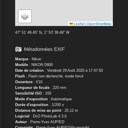
Leaflet
|
OpenStreetMap
47° 51' 49.45" N, 1° 53' 38.49" W

Métadonnées EXIF
Marque
:
Nikon
Modèle
:
NIKON D800
Date de création
: Vendredi 29 Août 2025 à 17:47:50
Flash
: Flash non déclenché, mode forcé
Ouverture
: f/10
Longueur de focale
: 220 mm
Sensibilité ISO
: 100
Mode d'exposition
: Automatique
Durée d'exposition
: 1/200 s
Distance de mise au point
: 25,12 m
Logiciel
: DxO PhotoLab 4.3.6
Auteur
: Pierre-Yves AUPIED
Copyright
: Pierre-Yves-AUPIED@copyright