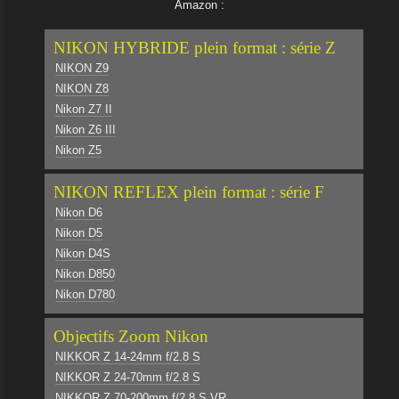
Amazon :
NIKON HYBRIDE plein format : série Z
NIKON Z9
NIKON Z8
Nikon Z7 II
Nikon Z6 III
Nikon Z5
NIKON REFLEX plein format : série F
Nikon D6
Nikon D5
Nikon D4S
Nikon D850
Nikon D780
Objectifs Zoom Nikon
NIKKOR Z 14-24mm f/2.8 S
NIKKOR Z 24-70mm f/2.8 S
NIKKOR Z 70-200mm f/2.8 S VR