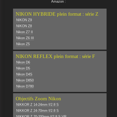
Amazon :
NIKON HYBRIDE plein format : série Z
NIKON Z9
NIKON Z8
Nikon Z7 II
Nikon Z6 III
Nikon Z5
NIKON REFLEX plein format : série F
Nikon D6
Nikon D5
Nikon D4S
Nikon D850
Nikon D780
Objectifs Zoom Nikon
NIKKOR Z 14-24mm f/2.8 S
NIKKOR Z 24-70mm f/2.8 S
NIKKOR Z 70-200mm f/2.8 S VR