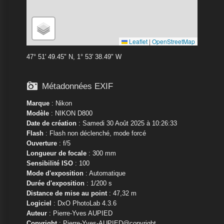
Leaflet
|
OpenStreetMap
47° 51' 49.45" N, 1° 53' 38.49" W

Métadonnées EXIF
Marque
:
Nikon
Modèle
:
NIKON D800
Date de création
: Samedi 30 Août 2025 à 10:26:33
Flash
: Flash non déclenché, mode forcé
Ouverture
: f/5
Longueur de focale
: 300 mm
Sensibilité ISO
: 100
Mode d'exposition
: Automatique
Durée d'exposition
: 1/200 s
Distance de mise au point
: 47,32 m
Logiciel
: DxO PhotoLab 4.3.6
Auteur
: Pierre-Yves AUPIED
Copyright
: Pierre-Yves-AUPIED@copyright