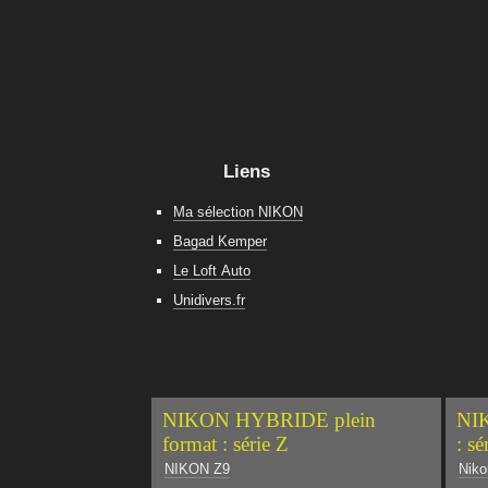
Liens
Ma sélection NIKON
Bagad Kemper
Le Loft Auto
Unidivers.fr
NIKON HYBRIDE plein
NIK
format : série Z
: sé
NIKON Z9
Niko