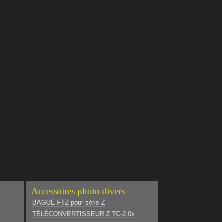
Accessoires photo divers
BAGUE FTZ pour série Z
TÉLÉCONVERTISSEUR Z TC-2.0x