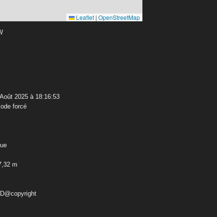
Leaflet
|
OpenStreetMap
 W
 Août 2025 à 18:16:53
ode forcé
que
7,32 m
ED@copyright