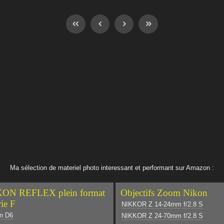
Ma sélection de materiel photo interessant et performant sur Amazon :
ON REFLEX plein format
Objectifs Zoom Nikon
rie F
NIKKOR Z 14-24mm f/2.8 S
n D6
NIKKOR Z 24-70mm f/2.8 S