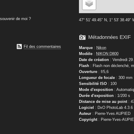
souvenir de moi ?
47° 51' 49.45" N, 1° 53' 38.49"

Métadonnées EXIF

Fil des commentaires
Marque
:
Nikon
Modèle
:
NIKON D800
Date de création
: Vendredi 29
Flash
: Flash non déclenché, m
Ouverture
: f/5,6
Longueur de focale
: 300 mm
Sensibilité ISO
: 100
Mode d'exposition
: Automati
Durée d'exposition
: 1/200 s
Distance de mise au point
: 4
Logiciel
: DxO PhotoLab 4.3.6
Auteur
: Pierre-Yves AUPIED
Copyright
: Pierre-Yves-AUPI