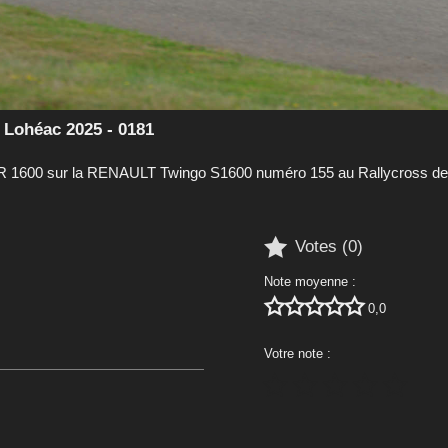
Lohéac 2025 - 0181
600 sur la RENAULT Twingo S1600 numéro 155 au Rallycross de 

Votes (
0
)
Note moyenne :





0,0
Votre note :




