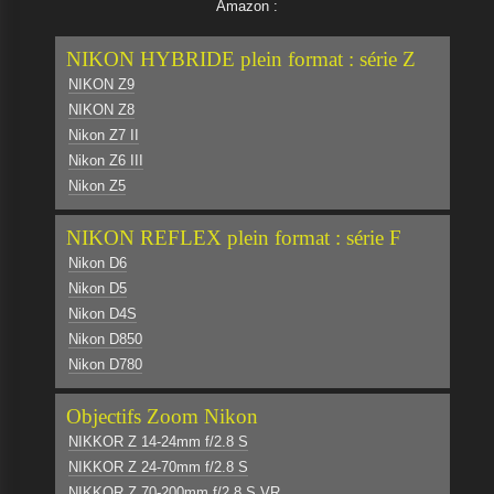
Amazon :
NIKON HYBRIDE plein format : série Z
NIKON Z9
NIKON Z8
Nikon Z7 II
Nikon Z6 III
Nikon Z5
NIKON REFLEX plein format : série F
Nikon D6
Nikon D5
Nikon D4S
Nikon D850
Nikon D780
Objectifs Zoom Nikon
NIKKOR Z 14-24mm f/2.8 S
NIKKOR Z 24-70mm f/2.8 S
NIKKOR Z 70-200mm f/2.8 S VR