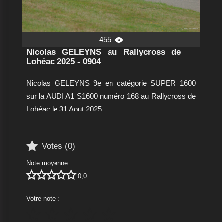
455

Nicolas GELEYNS au Rallycross de
Lohéac 2025 - 0904
Nicolas GELEYNS 9e en catégorie SUPER 1600
sur la AUDI A1 S1600 numéro 168 au Rallycross de
Lohéac le 31 Aout 2025

Votes (
0
)
Note moyenne :





0,0
Votre note :




