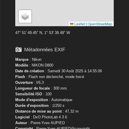
Leaflet
|
OpenStreetMap
47° 51' 49.45" N, 1° 53' 38.49" W

Métadonnées EXIF
Marque
:
Nikon
Modèle
:
NIKON D800
Date de création
: Samedi 30 Août 2025 à 14:55:06
Flash
: Flash non déclenché, mode forcé
Ouverture
: f/6,3
Longueur de focale
: 300 mm
Sensibilité ISO
: 100
Mode d'exposition
: Automatique
Durée d'exposition
: 1/250 s
Distance de mise au point
: 47,32 m
Logiciel
: DxO PhotoLab 4.3.6
Auteur
: Pierre-Yves AUPIED
Copyright
: Pierre-Yves-AUPIED@copyright