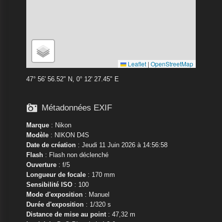
Leaflet
|
OpenStreetMap
47° 56' 56.52" N, 0° 12' 27.45" E

Métadonnées EXIF
Marque
:
Nikon
Modèle
:
NIKON D4S
Date de création
: Jeudi 11 Juin 2026 à 14:56:58
Flash
: Flash non déclenché
Ouverture
: f/5
Longueur de focale
: 170 mm
Sensibilité ISO
: 100
Mode d'exposition
: Manuel
Durée d'exposition
: 1/320 s
Distance de mise au point
: 47,32 m