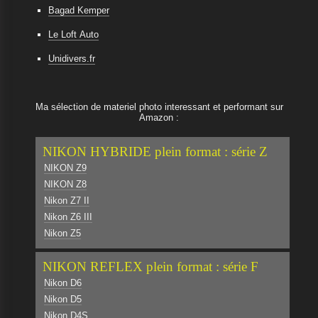
Bagad Kemper
Le Loft Auto
Unidivers.fr
Ma sélection de materiel photo interessant et performant sur
Amazon :
NIKON HYBRIDE plein format : série Z
NIKON Z9
NIKON Z8
Nikon Z7 II
Nikon Z6 III
Nikon Z5
NIKON REFLEX plein format : série F
Nikon D6
Nikon D5
Nikon D4S