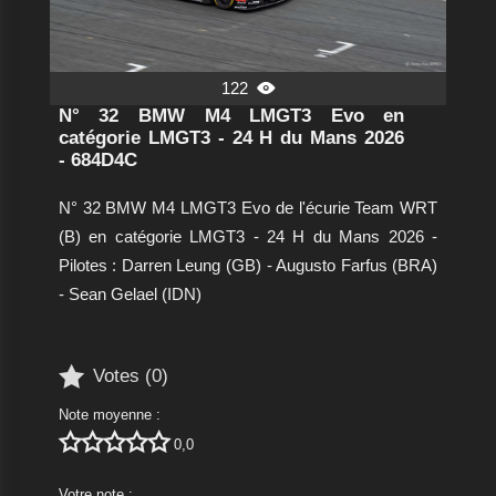
122

N° 32 BMW M4 LMGT3 Evo en
catégorie LMGT3 - 24 H du Mans 2026
- 684D4C
N° 32 BMW M4 LMGT3 Evo de l'écurie Team WRT
(B) en catégorie LMGT3 - 24 H du Mans 2026 -
Pilotes : Darren Leung (GB) - Augusto Farfus (BRA)
- Sean Gelael (IDN)

Votes (
0
)
Note moyenne :





0,0
Votre note :