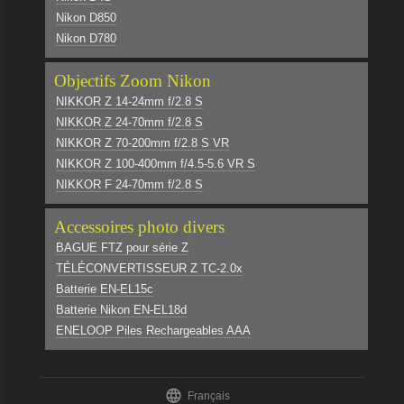
Nikon D850
Nikon D780
Objectifs Zoom Nikon
NIKKOR Z 14-24mm f/2.8 S
NIKKOR Z 24-70mm f/2.8 S
NIKKOR Z 70-200mm f/2.8 S VR
NIKKOR Z 100-400mm f/4.5-5.6 VR S
NIKKOR F 24-70mm f/2.8 S
Accessoires photo divers
BAGUE FTZ pour série Z
TÉLÉCONVERTISSEUR Z TC-2.0x
Batterie EN-EL15c
Batterie Nikon EN-EL18d
ENELOOP Piles Rechargeables AAA

Français