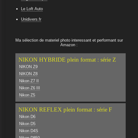
Le Loft Auto
Unidivers.fr
Ma sélection de materiel photo interessant et performant sur
Amazon :
NIKON HYBRIDE plein format : série Z
NIKON Z9
NIKON Z8
Nikon Z7 II
Nikon Z6 III
Nikon Z5
NIKON REFLEX plein format : série F
Nikon D6
Nikon D5
Nikon D4S
Nikon D850