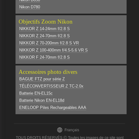
Nikon D780
Objectifs Zoom Nikon
NIKKOR Z 14-24mm f/2.8 S
NIKKOR Z 24-70mm f/2.8 S
NIKKOR Z 70-200mm f/2.8 S VR
NIKKOR Z 100-400mm f/4.5-5.6 VR S
NIKKOR F 24-70mm f/2.8 S
Accessoires photo divers
BAGUE FTZ pour série Z
TÉLÉCONVERTISSEUR Z TC-2.0x
Batterie EN-EL15c
Batterie Nikon EN-EL18d
ENELOOP Piles Rechargeables AAA

Français
TOUS DROITS RÉSERVÉS Ⓒ Toutes les images de ce site sont