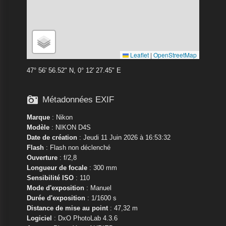
Leaflet
|
OpenStreetMap
47° 56' 56.52" N, 0° 12' 27.45" E

Métadonnées EXIF
Marque
:
Nikon
Modèle
:
NIKON D4S
Date de création
: Jeudi 11 Juin 2026 à 16:53:32
Flash
: Flash non déclenché
Ouverture
: f/2,8
Longueur de focale
: 300 mm
Sensibilité ISO
: 110
Mode d'exposition
: Manuel
Durée d'exposition
: 1/1600 s
Distance de mise au point
: 47,32 m
Logiciel
: DxO PhotoLab 4.3.6