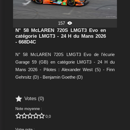
157

N° 58 McLAREN 720S LMGT3 Evo en
catégorie LMGT3 - 24 H du Mans 2026
- 668D4C
N° 58 McLAREN 720S LMGT3 Evo de l'écurie
Garage 59 (GB) en catégorie LMGT3 - 24 H du
Mans 2026 - Pilotes : Alexander West (S) - Finn
Gehrsitz (D) - Benjamin Goethe (D)

Votes (
0
)
Note moyenne :





0,0
Votre note :