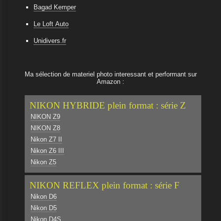
Bagad Kemper
Le Loft Auto
Unidivers.fr
Ma sélection de materiel photo interessant et performant sur
Amazon :
NIKON HYBRIDE plein format : série Z
NIKON Z9
NIKON Z8
Nikon Z7 II
Nikon Z6 III
Nikon Z5
NIKON REFLEX plein format : série F
Nikon D6
Nikon D5
Nikon D4S