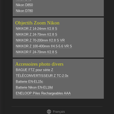
Nikon D850
Nikon D780
Objectifs Zoom Nikon
NIKKOR Z 14-24mm f/2.8 S
NIKKOR Z 24-70mm f/2.8 S
NIKKOR Z 70-200mm f/2.8 S VR
NIKKOR Z 100-400mm f/4.5-5.6 VR S
NIKKOR F 24-70mm f/2.8 S
Accessoires photo divers
BAGUE FTZ pour série Z
TÉLÉCONVERTISSEUR Z TC-2.0x
Batterie EN-EL15c
Batterie Nikon EN-EL18d
ENELOOP Piles Rechargeables AAA

Français