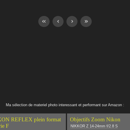
Ma sélection de materiel photo interessant et performant sur Amazon :
ON REFLEX plein format
Objectifs Zoom Nikon
rie F
NIKKOR Z 14-24mm f/2.8 S