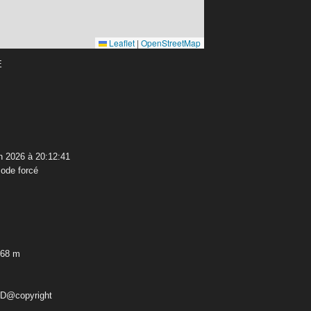
Leaflet
|
OpenStreetMap
E
n 2026 à 20:12:41
ode forcé
,68 m
ED@copyright