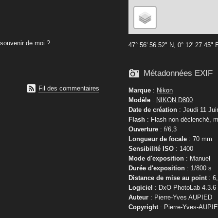
souvenir de moi ?
47° 56' 56.52" N, 0° 12' 27.45" 

Métadonnées EXIF

Fil des commentaires
Marque
:
Nikon
Modèle
:
NIKON D800
Date de création
: Jeudi 11 Jui
Flash
: Flash non déclenché, m
Ouverture
: f/6,3
Longueur de focale
: 70 mm
Sensibilité ISO
: 1400
Mode d'exposition
: Manuel
Durée d'exposition
: 1/800 s
Distance de mise au point
: 6
Logiciel
: DxO PhotoLab 4.3.6
Auteur
: Pierre-Yves AUPIED
Copyright
: Pierre-Yves-AUPI