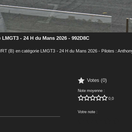
 LMGT3 - 24 H du Mans 2026 - 992D8C
(B) en catégorie LMGT3 - 24 H du Mans 2026 - Pilotes : Anthony

Votes (
0
)
Note moyenne :





0,0
Votre note :




