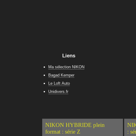
Liens
Ma sélection NIKON
Bagad Kemper
Le Loft Auto
Unidivers.fr
NIKON HYBRIDE plein
NIK
format : série Z
: sé