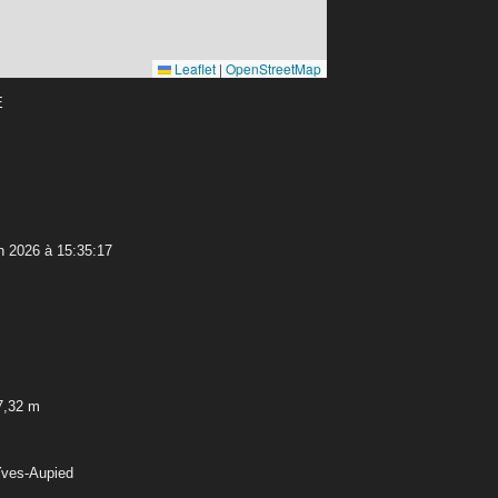
Leaflet
|
OpenStreetMap
E
n 2026 à 15:35:17
7,32 m
Yves-Aupied