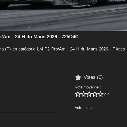
o/Am - 24 H du Mans 2026 - 725D4C
g (P) en catégorie LM P2 Pro/Am - 24 H du Mans 2026 - Pilotes : 

Votes (
0
)
Note moyenne :





0,0
Votre note :




