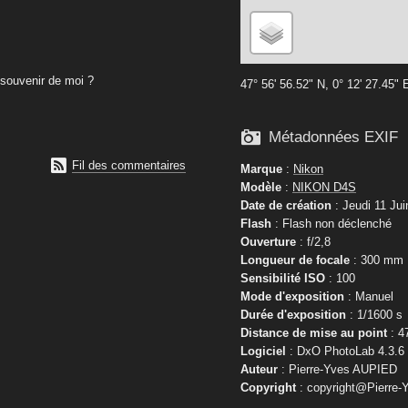
souvenir de moi ?
47° 56' 56.52" N, 0° 12' 27.45" 

Métadonnées EXIF

Fil des commentaires
Marque
:
Nikon
Modèle
:
NIKON D4S
Date de création
: Jeudi 11 Jui
Flash
: Flash non déclenché
Ouverture
: f/2,8
Longueur de focale
: 300 mm
Sensibilité ISO
: 100
Mode d'exposition
: Manuel
Durée d'exposition
: 1/1600 s
Distance de mise au point
: 4
Logiciel
: DxO PhotoLab 4.3.6
Auteur
: Pierre-Yves AUPIED
Copyright
: copyright@Pierre-