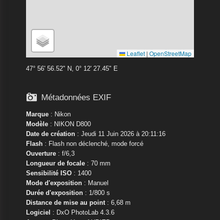
Leaflet
|
OpenStreetMap
47° 56' 56.52" N, 0° 12' 27.45" E

Métadonnées EXIF
Marque
:
Nikon
Modèle
:
NIKON D800
Date de création
: Jeudi 11 Juin 2026 à 20:11:16
Flash
: Flash non déclenché, mode forcé
Ouverture
: f/6,3
Longueur de focale
: 70 mm
Sensibilité ISO
: 1400
Mode d'exposition
: Manuel
Durée d'exposition
: 1/800 s
Distance de mise au point
: 6,68 m
Logiciel
: DxO PhotoLab 4.3.6