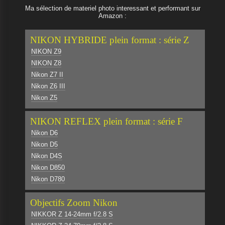
Ma sélection de materiel photo interessant et performant sur
Amazon :
NIKON HYBRIDE plein format : série Z
NIKON Z9
NIKON Z8
Nikon Z7 II
Nikon Z6 III
Nikon Z5
NIKON REFLEX plein format : série F
Nikon D6
Nikon D5
Nikon D4S
Nikon D850
Nikon D780
Objectifs Zoom Nikon
NIKKOR Z 14-24mm f/2.8 S