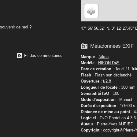
souvenir de moi ?
47° 56' 56.52" N, 0° 12' 27.45" 

Métadonnées EXIF

Fil des commentaires
Marque
:
Nikon
Modèle
:
NIKON D4S
Date de création
: Jeudi 11 Jui
Flash
: Flash non déclenché
Ouverture
: f/2,8
Longueur de focale
: 300 mm
Sensibilité ISO
: 100
Mode d'exposition
: Manuel
Durée d'exposition
: 1/1600 s
Distance de mise au point
: 4
Logiciel
: DxO PhotoLab 4.3.6
Auteur
: Pierre-Yves AUPIED
Copyright
: copyright@Pierre-