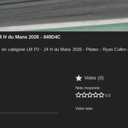
24 H du Mans 2026 - 849D4C
en catégorie LM P2 - 24 H du Mans 2026 - Pilotes : Ryan Cullen (G

Votes (
0
)
Note moyenne :





0,0
Votre note :




