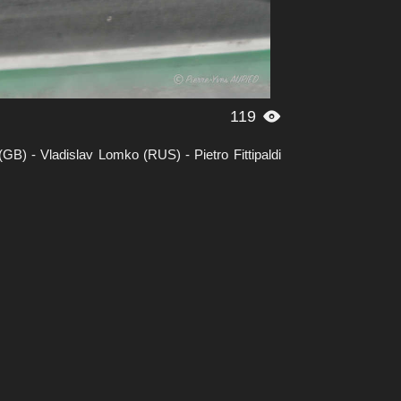
119

B) - Vladislav Lomko (RUS) - Pietro Fittipaldi