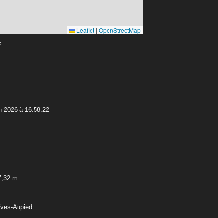
Leaflet
|
OpenStreetMap
E
n 2026 à 16:58:22
7,32 m
Yves-Aupied