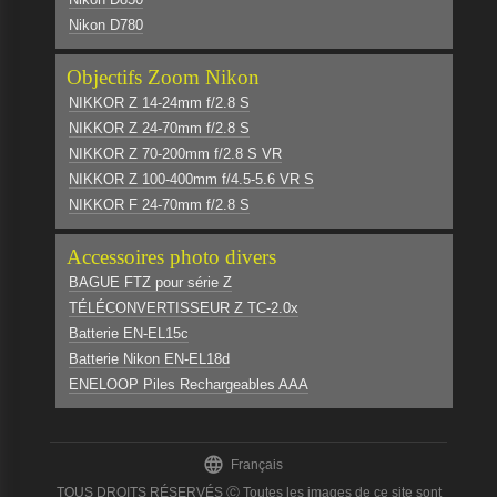
Nikon D780
Objectifs Zoom Nikon
NIKKOR Z 14-24mm f/2.8 S
NIKKOR Z 24-70mm f/2.8 S
NIKKOR Z 70-200mm f/2.8 S VR
NIKKOR Z 100-400mm f/4.5-5.6 VR S
NIKKOR F 24-70mm f/2.8 S
Accessoires photo divers
BAGUE FTZ pour série Z
TÉLÉCONVERTISSEUR Z TC-2.0x
Batterie EN-EL15c
Batterie Nikon EN-EL18d
ENELOOP Piles Rechargeables AAA

Français
TOUS DROITS RÉSERVÉS Ⓒ Toutes les images de ce site sont