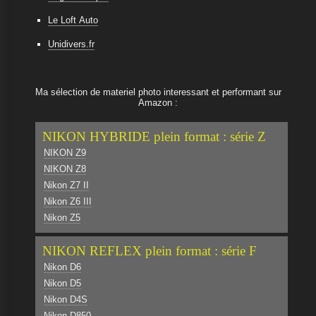
Le Loft Auto
Unidivers.fr
Ma sélection de materiel photo interessant et performant sur
Amazon :
NIKON HYBRIDE plein format : série Z
NIKON Z9
NIKON Z8
Nikon Z7 II
Nikon Z6 III
Nikon Z5
NIKON REFLEX plein format : série F
Nikon D6
Nikon D5
Nikon D4S
Nikon D850