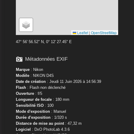
Leaflet
|
OpenStreetMap
47° 56' 56.52" N, 0° 12' 27.45" E

Métadonnées EXIF
Marque
:
Nikon
Modèle
:
NIKON D4S
Date de création
: Jeudi 11 Juin 2026 à 14:56:39
Flash
: Flash non déclenché
Ouverture
: f/5
Longueur de focale
: 180 mm
Sensibilité ISO
: 100
Mode d'exposition
: Manuel
Durée d'exposition
: 1/320 s
Distance de mise au point
: 47,32 m
Logiciel
: DxO PhotoLab 4.3.6