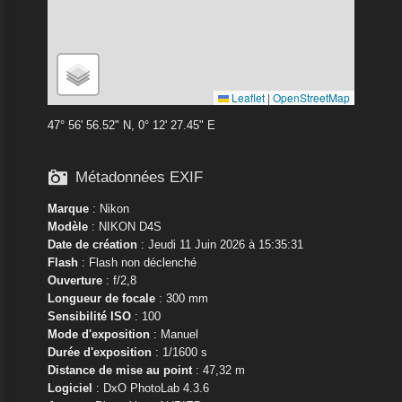
Leaflet
|
OpenStreetMap
47° 56' 56.52" N, 0° 12' 27.45" E

Métadonnées EXIF
Marque
:
Nikon
Modèle
:
NIKON D4S
Date de création
: Jeudi 11 Juin 2026 à 15:35:31
Flash
: Flash non déclenché
Ouverture
: f/2,8
Longueur de focale
: 300 mm
Sensibilité ISO
: 100
Mode d'exposition
: Manuel
Durée d'exposition
: 1/1600 s
Distance de mise au point
: 47,32 m
Logiciel
: DxO PhotoLab 4.3.6