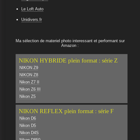
Le Loft Auto
Unidivers.fr
Ma sélection de materiel photo interessant et performant sur
Amazon :
NIKON HYBRIDE plein format : série Z
NIKON Z9
NIKON Z8
Nikon Z7 II
Nikon Z6 III
Nikon Z5
NIKON REFLEX plein format : série F
Nikon D6
Nikon D5
Nikon D4S
Nikon D850