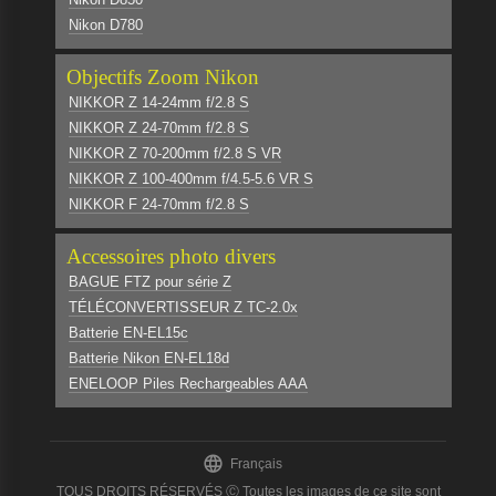
Nikon D780
Objectifs Zoom Nikon
NIKKOR Z 14-24mm f/2.8 S
NIKKOR Z 24-70mm f/2.8 S
NIKKOR Z 70-200mm f/2.8 S VR
NIKKOR Z 100-400mm f/4.5-5.6 VR S
NIKKOR F 24-70mm f/2.8 S
Accessoires photo divers
BAGUE FTZ pour série Z
TÉLÉCONVERTISSEUR Z TC-2.0x
Batterie EN-EL15c
Batterie Nikon EN-EL18d
ENELOOP Piles Rechargeables AAA

Français
TOUS DROITS RÉSERVÉS Ⓒ Toutes les images de ce site sont