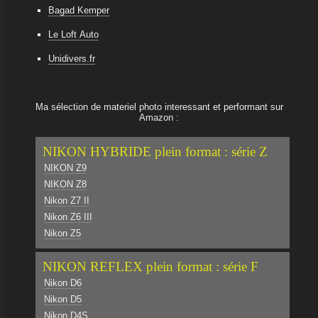
Bagad Kemper
Le Loft Auto
Unidivers.fr
Ma sélection de materiel photo interessant et performant sur
Amazon :
NIKON HYBRIDE plein format : série Z
NIKON Z9
NIKON Z8
Nikon Z7 II
Nikon Z6 III
Nikon Z5
NIKON REFLEX plein format : série F
Nikon D6
Nikon D5
Nikon D4S