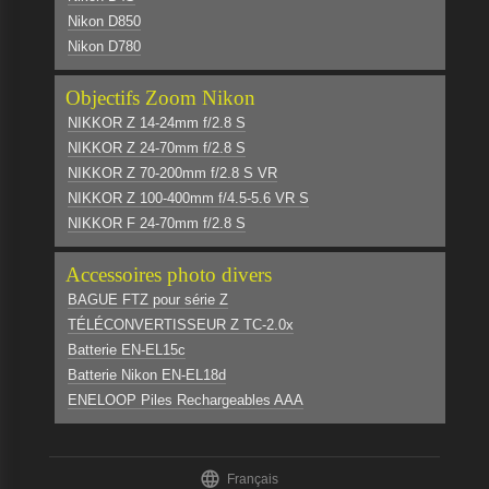
Nikon D850
Nikon D780
Objectifs Zoom Nikon
NIKKOR Z 14-24mm f/2.8 S
NIKKOR Z 24-70mm f/2.8 S
NIKKOR Z 70-200mm f/2.8 S VR
NIKKOR Z 100-400mm f/4.5-5.6 VR S
NIKKOR F 24-70mm f/2.8 S
Accessoires photo divers
BAGUE FTZ pour série Z
TÉLÉCONVERTISSEUR Z TC-2.0x
Batterie EN-EL15c
Batterie Nikon EN-EL18d
ENELOOP Piles Rechargeables AAA

Français