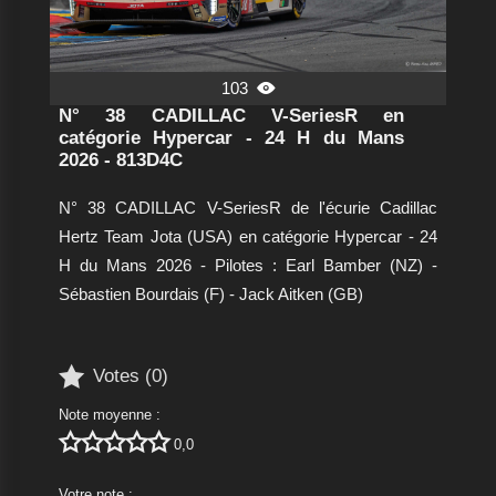
103

N° 38 CADILLAC V-SeriesR en
catégorie Hypercar - 24 H du Mans
2026 - 813D4C
N° 38 CADILLAC V-SeriesR de l'écurie Cadillac
Hertz Team Jota (USA) en catégorie Hypercar - 24
H du Mans 2026 - Pilotes : Earl Bamber (NZ) -
Sébastien Bourdais (F) - Jack Aitken (GB)

Votes (
0
)
Note moyenne :





0,0
Votre note :