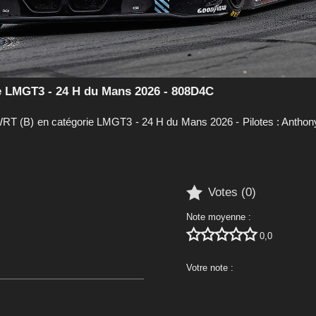
 LMGT3 - 24 H du Mans 2026 - 808D4C
(B) en catégorie LMGT3 - 24 H du Mans 2026 - Pilotes : Anthony

Votes (
0
)
Note moyenne :





0,0
Votre note :




