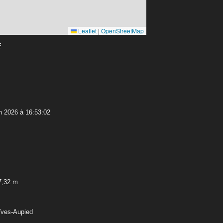
Leaflet
|
OpenStreetMap
E
n 2026 à 16:53:02
7,32 m
Yves-Aupied