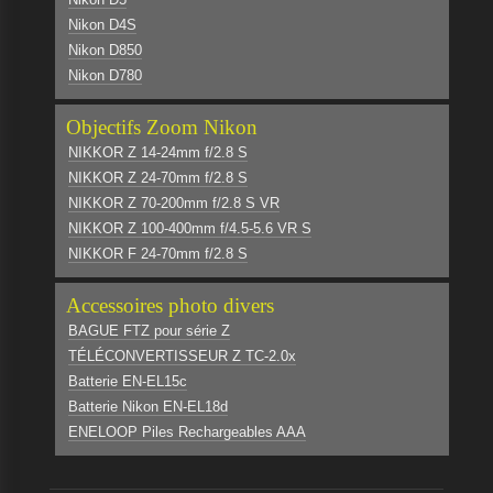
Nikon D4S
Nikon D850
Nikon D780
Objectifs Zoom Nikon
NIKKOR Z 14-24mm f/2.8 S
NIKKOR Z 24-70mm f/2.8 S
NIKKOR Z 70-200mm f/2.8 S VR
NIKKOR Z 100-400mm f/4.5-5.6 VR S
NIKKOR F 24-70mm f/2.8 S
Accessoires photo divers
BAGUE FTZ pour série Z
TÉLÉCONVERTISSEUR Z TC-2.0x
Batterie EN-EL15c
Batterie Nikon EN-EL18d
ENELOOP Piles Rechargeables AAA