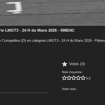
ie LMGT3 - 24 H du Mans 2026 - 698D4C
ompetition (D) en catégorie LMGT3 - 24 H du Mans 2026 - Pilotes :

Votes (
0
)
Note moyenne :





0,0
Votre note :




