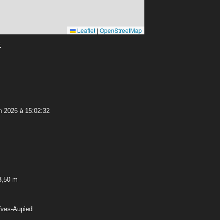
Leaflet
|
OpenStreetMap
E
n 2026 à 15:02:32
3,50 m
Yves-Aupied