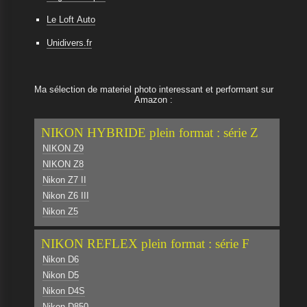
Le Loft Auto
Unidivers.fr
Ma sélection de materiel photo interessant et performant sur
Amazon :
NIKON HYBRIDE plein format : série Z
NIKON Z9
NIKON Z8
Nikon Z7 II
Nikon Z6 III
Nikon Z5
NIKON REFLEX plein format : série F
Nikon D6
Nikon D5
Nikon D4S
Nikon D850