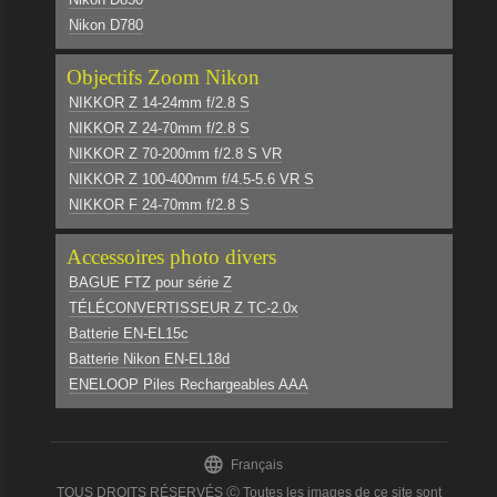
Nikon D780
Objectifs Zoom Nikon
NIKKOR Z 14-24mm f/2.8 S
NIKKOR Z 24-70mm f/2.8 S
NIKKOR Z 70-200mm f/2.8 S VR
NIKKOR Z 100-400mm f/4.5-5.6 VR S
NIKKOR F 24-70mm f/2.8 S
Accessoires photo divers
BAGUE FTZ pour série Z
TÉLÉCONVERTISSEUR Z TC-2.0x
Batterie EN-EL15c
Batterie Nikon EN-EL18d
ENELOOP Piles Rechargeables AAA

Français
TOUS DROITS RÉSERVÉS Ⓒ Toutes les images de ce site sont