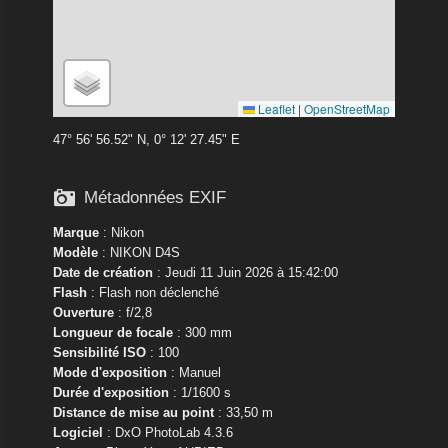
Leaflet
|
OpenStreetMap
47° 56' 56.52" N, 0° 12' 27.45" E

Métadonnées EXIF
Marque
:
Nikon
Modèle
:
NIKON D4S
Date de création
: Jeudi 11 Juin 2026 à 15:42:00
Flash
: Flash non déclenché
Ouverture
: f/2,8
Longueur de focale
: 300 mm
Sensibilité ISO
: 100
Mode d'exposition
: Manuel
Durée d'exposition
: 1/1600 s
Distance de mise au point
: 33,50 m
Logiciel
: DxO PhotoLab 4.3.6