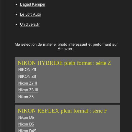
Bagad Kemper
Le Loft Auto
Unidivers.fr
Ma sélection de materiel photo interessant et performant sur
Amazon :
NIKON HYBRIDE plein format : série Z
NIKON Z9
NIKON Z8
Nikon Z7 II
Nikon Z6 III
Nikon Z5
NIKON REFLEX plein format : série F
Nikon D6
Nikon D5
Nikon D4S