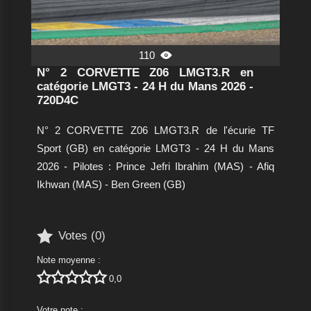
110

N° 2 CORVETTE Z06 LMGT3.R en
catégorie LMGT3 - 24 H du Mans 2026 -
720D4C
N° 2 CORVETTE Z06 LMGT3.R de l'écurie TF
Sport (GB) en catégorie LMGT3 - 24 H du Mans
2026 - Pilotes : Prince Jefri Ibrahim (MAS) - Afiq
Ikhwan (MAS) - Ben Green (GB)

Votes (
0
)
Note moyenne :





0,0
Votre note :