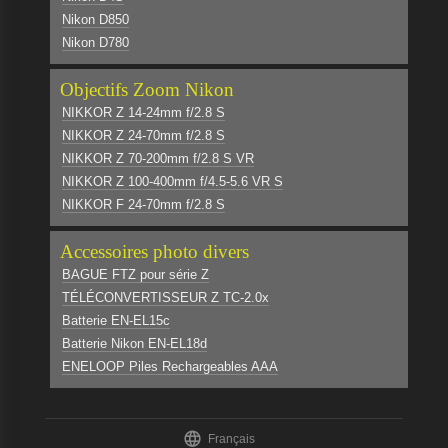
Nikon D850
Nikon D780
Objectifs Zoom Nikon
NIKKOR Z 14-24mm f/2.8 S
NIKKOR Z 24-70mm f/2.8 S
NIKKOR Z 70-200mm f/2.8 S VR
NIKKOR Z 100-400mm f/4.5-5.6 VR S
NIKKOR F 24-70mm f/2.8 S
Accessoires photo divers
BAGUE FTZ pour série Z
TÉLÉCONVERTISSEUR Z TC-2.0x
Batterie EN-EL15c
Batterie Nikon EN-EL18d
ENELOOP Piles Rechargeables AAA

Français