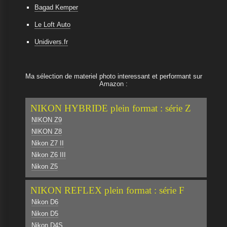
Bagad Kemper
Le Loft Auto
Unidivers.fr
Ma sélection de materiel photo interessant et performant sur
Amazon :
NIKON HYBRIDE plein format : série Z
NIKON Z9
NIKON Z8
Nikon Z7 II
Nikon Z6 III
Nikon Z5
NIKON REFLEX plein format : série F
Nikon D6
Nikon D5
Nikon D4S