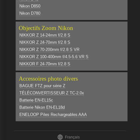
Nikon D850
Nikon D780
Objectifs Zoom Nikon
NIKKOR Z 14-24mm f/2.8 S
NIKKOR Z 24-70mm f/2.8 S
NIKKOR Z 70-200mm f/2.8 S VR
NIKKOR Z 100-400mm f/4.5-5.6 VR S
NIKKOR F 24-70mm f/2.8 S
Accessoires photo divers
BAGUE FTZ pour série Z
TÉLÉCONVERTISSEUR Z TC-2.0x
Batterie EN-EL15c
Batterie Nikon EN-EL18d
ENELOOP Piles Rechargeables AAA

Français