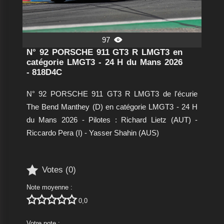
97

N° 92 PORSCHE 911 GT3 R LMGT3 en
catégorie LMGT3 - 24 H du Mans 2026
- 818D4C
N° 92 PORSCHE 911 GT3 R LMGT3 de l'écurie
The Bend Manthey (D) en catégorie LMGT3 - 24 H
du Mans 2026 - Pilotes : Richard Lietz (AUT) -
Riccardo Pera (I) - Yasser Shahin (AUS)

Votes (
0
)
Note moyenne :





0,0
Votre note :