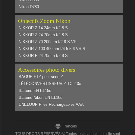
Nikon D780
Objectifs Zoom Nikon
NIKKOR Z 14-24mm f/2.8 S
NIKKOR Z 24-70mm f/2.8 S
NIKKOR Z 70-200mm f/2.8 S VR
NIKKOR Z 100-400mm f/4.5-5.6 VR S
NIKKOR F 24-70mm f/2.8 S
Accessoires photo divers
BAGUE FTZ pour série Z
TÉLÉCONVERTISSEUR Z TC-2.0x
Batterie EN-EL15c
Batterie Nikon EN-EL18d
ENELOOP Piles Rechargeables AAA

Français
TOUS DROITS RÉSERVÉS Ⓒ Toutes les images de ce site sont