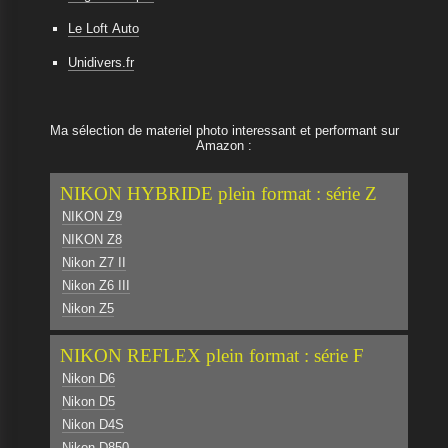
Le Loft Auto
Unidivers.fr
Ma sélection de materiel photo interessant et performant sur
Amazon :
NIKON HYBRIDE plein format : série Z
NIKON Z9
NIKON Z8
Nikon Z7 II
Nikon Z6 III
Nikon Z5
NIKON REFLEX plein format : série F
Nikon D6
Nikon D5
Nikon D4S
Nikon D850