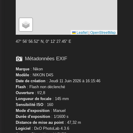
Leaflet
|
OpenStreetMap
47° 56' 56.52" N, 0° 12' 27.45" E

Métadonnées EXIF
Marque
:
Nikon
Modèle
:
NIKON D4S
Date de création
: Jeudi 11 Juin 2026 à 16:15:46
Flash
: Flash non déclenché
Ouverture
: f/2,8
Longueur de focale
: 145 mm
Sensibilité ISO
: 160
Mode d'exposition
: Manuel
Durée d'exposition
: 1/1600 s
Distance de mise au point
: 47,32 m
Logiciel
: DxO PhotoLab 4.3.6