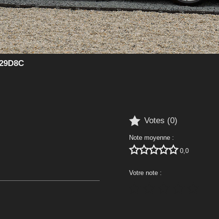
929D8C

Votes (
0
)
Note moyenne :





0,0
Votre note :




