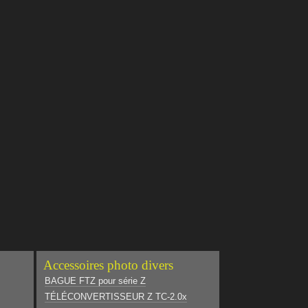
Accessoires photo divers
BAGUE FTZ pour série Z
TÉLÉCONVERTISSEUR Z TC-2.0x