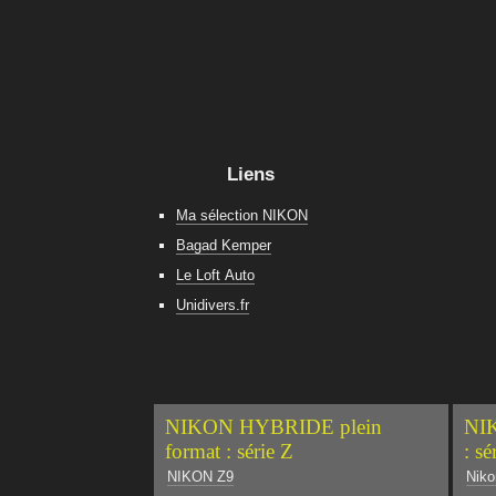
Liens
Ma sélection NIKON
Bagad Kemper
Le Loft Auto
Unidivers.fr
NIKON HYBRIDE plein
NIK
format : série Z
: sé
NIKON Z9
Niko