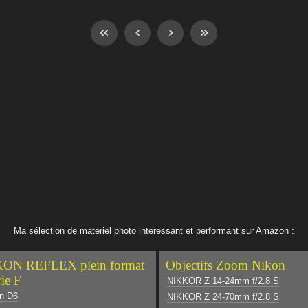
Ma sélection de materiel photo interessant et performant sur Amazon :
ON REFLEX plein format
Objectifs Zoom Nikon
rie F
NIKKOR Z 14-24mm f/2.8 S
n D6
NIKKOR Z 24-70mm f/2.8 S