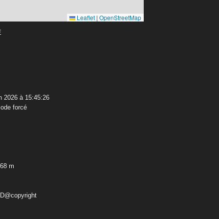
Leaflet
|
OpenStreetMap
E
n 2026 à 15:45:26
ode forcé
,68 m
ED@copyright