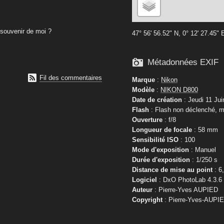
souvenir de moi ?
47° 56' 56.52" N, 0° 12' 27.45" 

Métadonnées EXIF

Fil des commentaires
Marque
:
Nikon
Modèle
:
NIKON D800
Date de création
: Jeudi 11 Jui
Flash
: Flash non déclenché, m
Ouverture
: f/8
Longueur de focale
: 58 mm
Sensibilité ISO
: 100
Mode d'exposition
: Manuel
Durée d'exposition
: 1/250 s
Distance de mise au point
: 6
Logiciel
: DxO PhotoLab 4.3.6
Auteur
: Pierre-Yves AUPIED
Copyright
: Pierre-Yves-AUPI