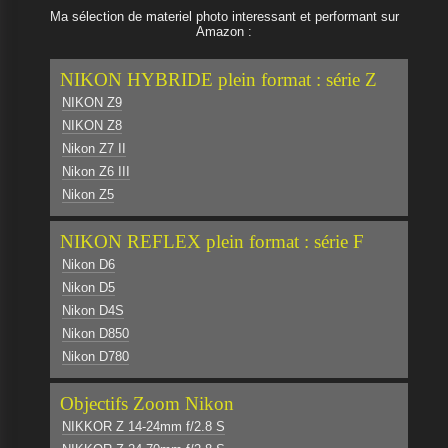
Ma sélection de materiel photo interessant et performant sur
Amazon :
NIKON HYBRIDE plein format : série Z
NIKON Z9
NIKON Z8
Nikon Z7 II
Nikon Z6 III
Nikon Z5
NIKON REFLEX plein format : série F
Nikon D6
Nikon D5
Nikon D4S
Nikon D850
Nikon D780
Objectifs Zoom Nikon
NIKKOR Z 14-24mm f/2.8 S