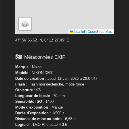
Leaflet
|
OpenStreetMap
47° 56' 56.52" N, 0° 12' 27.45" E

Métadonnées EXIF
Marque
:
Nikon
Modèle
:
NIKON D800
Date de création
: Jeudi 11 Juin 2026 à 20:07:47
Flash
: Flash non déclenché, mode forcé
Ouverture
: f/8
Longueur de focale
: 70 mm
Sensibilité ISO
: 1400
Mode d'exposition
: Manuel
Durée d'exposition
: 1/500 s
Distance de mise au point
: 6,68 m
Logiciel
: DxO PhotoLab 4.3.6