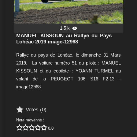
1,5 k

MANUEL KISSOUN au Rallye du Pays
Lohéac 2019 image-12968
Rallye du pays de Lohéac, le dimanche 31 Mars
2019,
La voiture numéro 51 du pilote : MANUEL
KISSOUN et du copilote : YOANN TURMEL au
volant de la PEUGEOT 106 S16 F2-13
-
image12968

Votes (
0
)
Note moyenne :





0,0