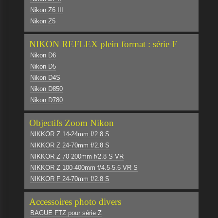
Nikon Z6 III
Nikon Z5
NIKON REFLEX plein format : série F
Nikon D6
Nikon D5
Nikon D4S
Nikon D850
Nikon D780
Objectifs Zoom Nikon
NIKKOR Z 14-24mm f/2.8 S
NIKKOR Z 24-70mm f/2.8 S
NIKKOR Z 70-200mm f/2.8 S VR
NIKKOR Z 100-400mm f/4.5-5.6 VR S
NIKKOR F 24-70mm f/2.8 S
Accessoires photo divers
BAGUE FTZ pour série Z