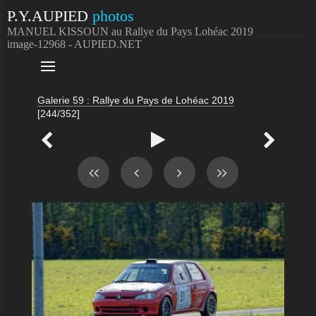
P.Y.AUPIED
photos
MANUEL KISSOUN au Rallye du Pays Lohéac 2019
image-12968 - AUPIED.NET

Galerie 59 : Rallye du Pays de Lohéac 2019
[244/352]


