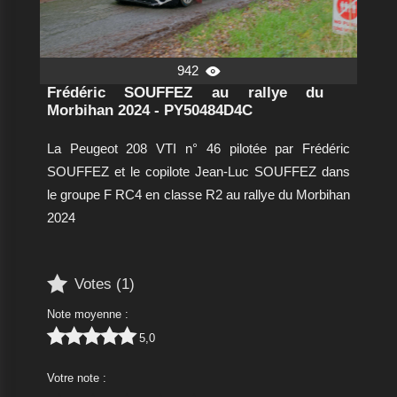
942

Frédéric SOUFFEZ au rallye du
Morbihan 2024 - PY50484D4C
La Peugeot 208 VTI n° 46 pilotée par Frédéric
SOUFFEZ et le copilote Jean-Luc SOUFFEZ dans
le groupe F RC4 en classe R2 au rallye du Morbihan
2024

Votes (
1
)
Note moyenne :





5,0
Votre note :