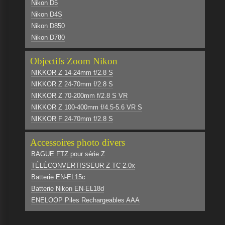
Nikon D5
Nikon D4S
Nikon D850
Nikon D780
Objectifs Zoom Nikon
NIKKOR Z 14-24mm f/2.8 S
NIKKOR Z 24-70mm f/2.8 S
NIKKOR Z 70-200mm f/2.8 S VR
NIKKOR Z 100-400mm f/4.5-5.6 VR S
NIKKOR F 24-70mm f/2.8 S
Accessoires photo divers
BAGUE FTZ pour série Z
TÉLÉCONVERTISSEUR Z TC-2.0x
Batterie EN-EL15c
Batterie Nikon EN-EL18d
ENELOOP Piles Rechargeables AAA