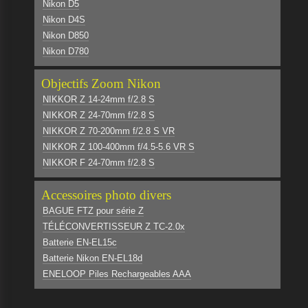
Nikon D5
Nikon D4S
Nikon D850
Nikon D780
Objectifs Zoom Nikon
NIKKOR Z 14-24mm f/2.8 S
NIKKOR Z 24-70mm f/2.8 S
NIKKOR Z 70-200mm f/2.8 S VR
NIKKOR Z 100-400mm f/4.5-5.6 VR S
NIKKOR F 24-70mm f/2.8 S
Accessoires photo divers
BAGUE FTZ pour série Z
TÉLÉCONVERTISSEUR Z TC-2.0x
Batterie EN-EL15c
Batterie Nikon EN-EL18d
ENELOOP Piles Rechargeables AAA