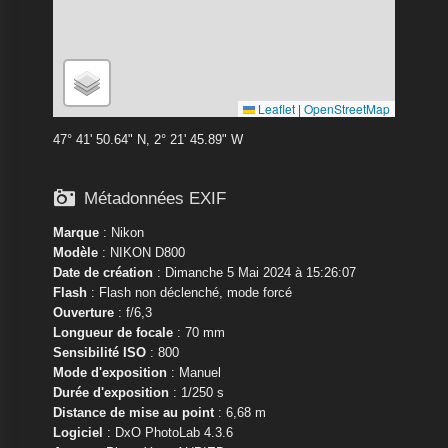
Leaflet
|
OpenStreetMap
47° 41' 50.64" N, 2° 21' 45.89" W

Métadonnées EXIF
Marque
:
Nikon
Modèle
:
NIKON D800
Date de création
: Dimanche 5 Mai 2024 à 15:26:07
Flash
: Flash non déclenché, mode forcé
Ouverture
: f/6,3
Longueur de focale
: 70 mm
Sensibilité ISO
: 800
Mode d'exposition
: Manuel
Durée d'exposition
: 1/250 s
Distance de mise au point
: 6,68 m
Logiciel
: DxO PhotoLab 4.3.6