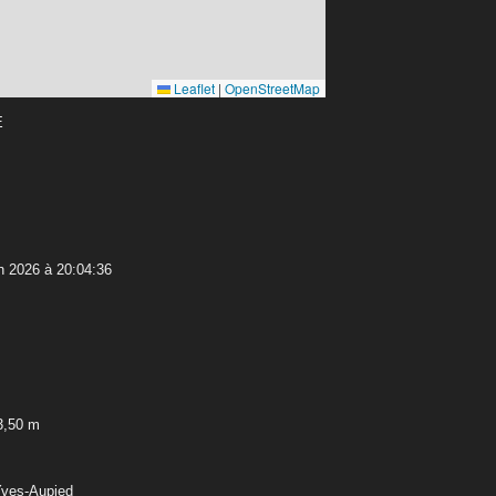
Leaflet
|
OpenStreetMap
E
n 2026 à 20:04:36
3,50 m
Yves-Aupied