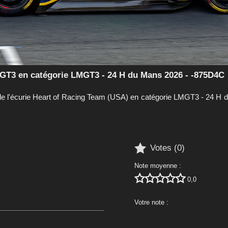
3 en catégorie LMGT3 - 24 H du Mans 2026 - -875D4C
curie Heart of Racing Team (USA) en catégorie LMGT3 - 24 H du M

Votes (
0
)
Note moyenne :





0,0
Votre note :




