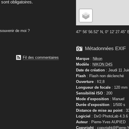
ont obligatoires.
souvenir de moi ?
47° 56' 56.52" N, 0° 12' 27.45" 

Métadonnées EXIF

Fil des commentaires
Marque
:
Nikon
Modèle
:
NIKON D4S
Date de création
: Jeudi 11 Jui
Flash
: Flash non déclenché
Ouverture
: f/2,8
Longueur de focale
: 120 mm
Sensibilité ISO
: 200
Mode d'exposition
: Manuel
Durée d'exposition
: 1/500 s
Distance de mise au point
: 3
Logiciel
: DxO PhotoLab 4.3.6
Auteur
: Pierre-Yves AUPIED
Copyright
: copyright@Pierre-