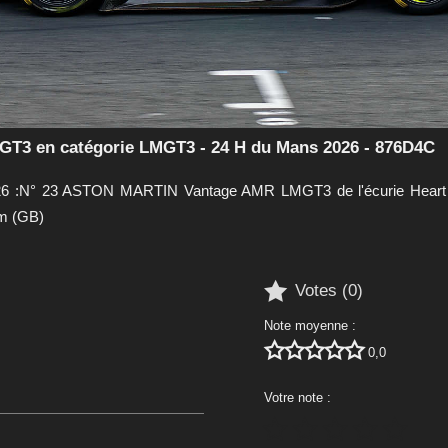
3 en catégorie LMGT3 - 24 H du Mans 2026 - 876D4C
6 :N° 23 ASTON MARTIN Vantage AMR LMGT3 de l'écurie Heart of
am (GB)

Votes (
0
)
Note moyenne :





0,0
Votre note :




