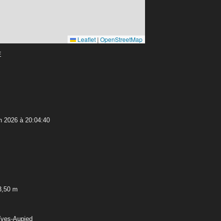
Leaflet
|
OpenStreetMap
E
n 2026 à 20:04:40
3,50 m
Yves-Aupied