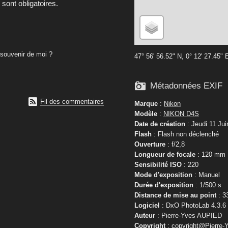
ont obligatoires.
souvenir de moi ?
47° 56' 56.52" N, 0° 12' 27.45" 

Métadonnées EXIF

Fil des commentaires
Marque
:
Nikon
Modèle
:
NIKON D4S
Date de création
: Jeudi 11 Jui
Flash
: Flash non déclenché
Ouverture
: f/2,8
Longueur de focale
: 120 mm
Sensibilité ISO
: 220
Mode d'exposition
: Manuel
Durée d'exposition
: 1/500 s
Distance de mise au point
: 3
Logiciel
: DxO PhotoLab 4.3.6
Auteur
: Pierre-Yves AUPIED
Copyright
: copyright@Pierre-