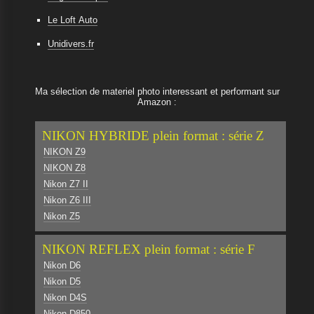
Le Loft Auto
Unidivers.fr
Ma sélection de materiel photo interessant et performant sur
Amazon :
NIKON HYBRIDE plein format : série Z
NIKON Z9
NIKON Z8
Nikon Z7 II
Nikon Z6 III
Nikon Z5
NIKON REFLEX plein format : série F
Nikon D6
Nikon D5
Nikon D4S
Nikon D850