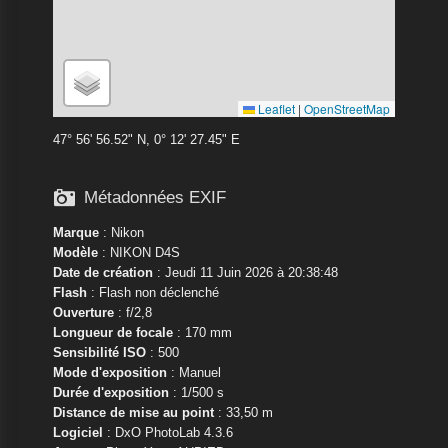
Leaflet
|
OpenStreetMap
47° 56' 56.52" N, 0° 12' 27.45" E

Métadonnées EXIF
Marque
:
Nikon
Modèle
:
NIKON D4S
Date de création
: Jeudi 11 Juin 2026 à 20:38:48
Flash
: Flash non déclenché
Ouverture
: f/2,8
Longueur de focale
: 170 mm
Sensibilité ISO
: 500
Mode d'exposition
: Manuel
Durée d'exposition
: 1/500 s
Distance de mise au point
: 33,50 m
Logiciel
: DxO PhotoLab 4.3.6