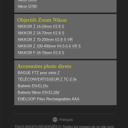
Nikon D780
Objectifs Zoom Nikon
NIKKOR Z 14-24mm f/2.8 S
NIKKOR Z 24-70mm f/2.8 S
NIKKOR Z 70-200mm f/2.8 S VR
NIKKOR Z 100-400mm f/4.5-5.6 VR S
NIKKOR F 24-70mm f/2.8 S
Accessoires photo divers
BAGUE FTZ pour série Z
TÉLÉCONVERTISSEUR Z TC-2.0x
Batterie EN-EL15c
Batterie Nikon EN-EL18d
ENELOOP Piles Rechargeables AAA

Français
TOUS DROITS RÉSERVÉS Ⓒ Toutes les images de ce site sont