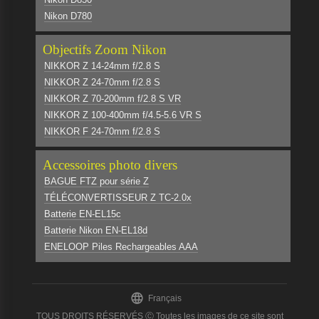
Nikon D780
Objectifs Zoom Nikon
NIKKOR Z 14-24mm f/2.8 S
NIKKOR Z 24-70mm f/2.8 S
NIKKOR Z 70-200mm f/2.8 S VR
NIKKOR Z 100-400mm f/4.5-5.6 VR S
NIKKOR F 24-70mm f/2.8 S
Accessoires photo divers
BAGUE FTZ pour série Z
TÉLÉCONVERTISSEUR Z TC-2.0x
Batterie EN-EL15c
Batterie Nikon EN-EL18d
ENELOOP Piles Rechargeables AAA

Français
TOUS DROITS RÉSERVÉS Ⓒ Toutes les images de ce site sont