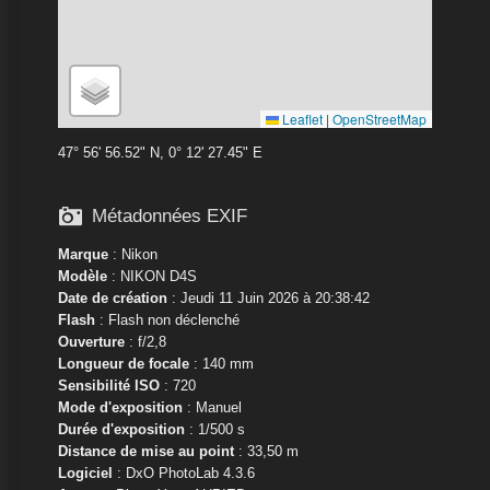
Leaflet
|
OpenStreetMap
47° 56' 56.52" N, 0° 12' 27.45" E

Métadonnées EXIF
Marque
:
Nikon
Modèle
:
NIKON D4S
Date de création
: Jeudi 11 Juin 2026 à 20:38:42
Flash
: Flash non déclenché
Ouverture
: f/2,8
Longueur de focale
: 140 mm
Sensibilité ISO
: 720
Mode d'exposition
: Manuel
Durée d'exposition
: 1/500 s
Distance de mise au point
: 33,50 m
Logiciel
: DxO PhotoLab 4.3.6