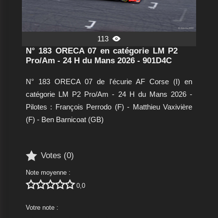
113

N° 183 ORECA 07 en catégorie LM P2
Pro/Am - 24 H du Mans 2026 - 901D4C
N° 183 ORECA 07 de l'écurie AF Corse (I) en
catégorie LM P2 Pro/Am - 24 H du Mans 2026 -
Pilotes : François Perrodo (F) - Matthieu Vaxivière
(F) - Ben Barnicoat (GB)

Votes (
0
)
Note moyenne :





0,0
Votre note :