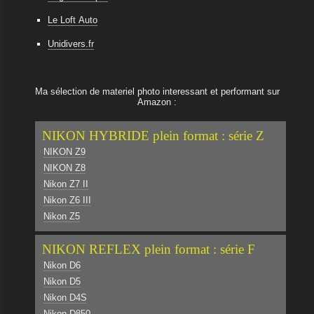
Le Loft Auto
Unidivers.fr
Ma sélection de materiel photo interessant et performant sur
Amazon :
NIKON HYBRIDE plein format : série Z
NIKON Z9
NIKON Z8
Nikon Z7 II
Nikon Z6 III
Nikon Z5
NIKON REFLEX plein format : série F
Nikon D6
Nikon D5
Nikon D4S
Nikon D850